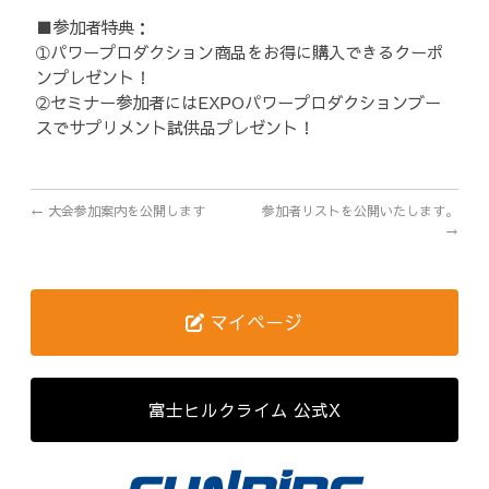
■参加者特典：
➀パワープロダクション商品をお得に購入できるクーポ
公式グッズ
ンプレゼント！
➁セミナー参加者にはEXPOパワープロダクションブー
EXPO2026
スでサプリメント試供品プレゼント！
ENGLISH
簡体字
←
大会参加案内を公開します
参加者リストを公開いたします。
→
繁体字
マイページ
富士ヒルクライム 公式X