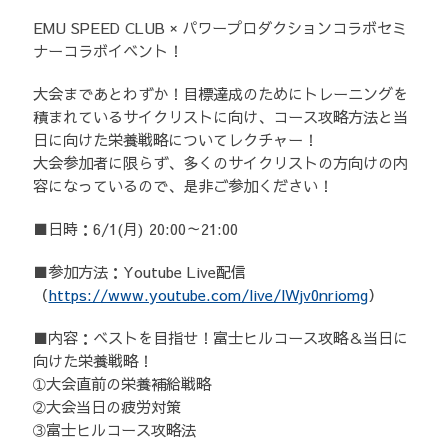
EMU SPEED CLUB × パワープロダクションコラボセミ
歴代記録（男子）
ナーコラボイベント！
歴代記録（女子）
大会まであとわずか！目標達成のためにトレーニングを
積まれているサイクリストに向け、コース攻略方法と当
はじめて参加する方へ
日に向けた栄養戦略についてレクチャー！
大会参加者に限らず、多くのサイクリストの方向けの内
Movie&Photo
容になっているので、是非ご参加ください！
Movie
■日時：6/1(月) 20:00～21:00
Photo
■参加方法：Youtube Live配信
（
https://www.youtube.com/live/lWjv0nriomg
）
コース&アクセス
■内容：ベストを目指せ！富士ヒルコース攻略＆当日に
お申し込み
向けた栄養戦略！
➀大会直前の栄養補給戦略
FAQ
➁大会当日の疲労対策
➂富士ヒルコース攻略法
取材をご希望の
方はこちら