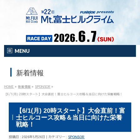
MENU
HOME
新着情報
オンライン
イベント
HOME
»
新着情報
»
SPONSOR
»
開催要項
【6/1(月) 20時スタート】大会直前！富士ヒルコース攻略＆当日に向けた栄養戦略！
注目の新企画！
【6/1(月) 20時スタート】大会直前！富
士ヒルコース攻略＆当日に向けた栄養
富士HCとは？
戦略！
富士HCとは？
投稿日 : 2026年5月26日 | カテゴリー :
SPONSOR