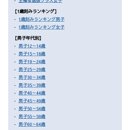
主催者選抜クラス女子
【1歳刻みランキング】
公式グッズ
1歳刻みランキング男子
1歳刻みランキング女子
EXPO2026
【男子年代別】
ENGLISH
男子12～14歳
男子15～18歳
簡体字
男子19～24歳
繁体字
男子25～29歳
男子30～34歳
男子35～39歳
男子40～44歳
男子45～49歳
男子50～54歳
男子55～59歳
男子60～64歳