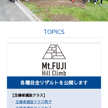
歴代記録（男子）
歴代記録（女子）
TOPICS
はじめて参加する方へ
Movie&Photo
Movie
Photo
コース&アクセス
各種目全リザルトを公開します
お申し込み
【主催者選抜クラス】
FAQ
主催者選抜クラス男子
取材をご希望の
方はこちら