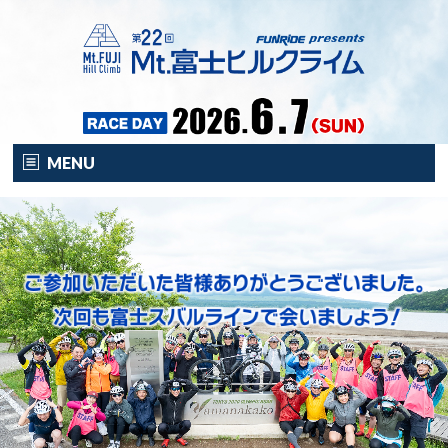
MENU
HOME
オンライン
イベント
開催要項
注目の新企画！
富士HCとは？
富士HCとは？