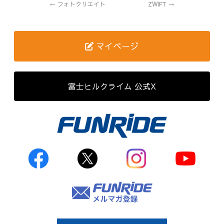
←
フォトクリエイト
ZWIFT
→
歴代記録（男子）
歴代記録（女子）
マイページ
はじめて参加する方へ
富士ヒルクライム 公式X
Movie&Photo
Movie
Photo
コース&アクセス
お申し込み
FAQ
取材をご希望の
方はこちら