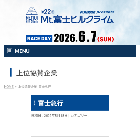
MENU
HOME
上位協賛企業
オンライン
イベント
HOME
»
上位協賛企業
富士急行
開催要項
富士急行
注目の新企画！
投稿日 : 2022年5月18日 | カテゴリー :
富士HCとは？
富士HCとは？